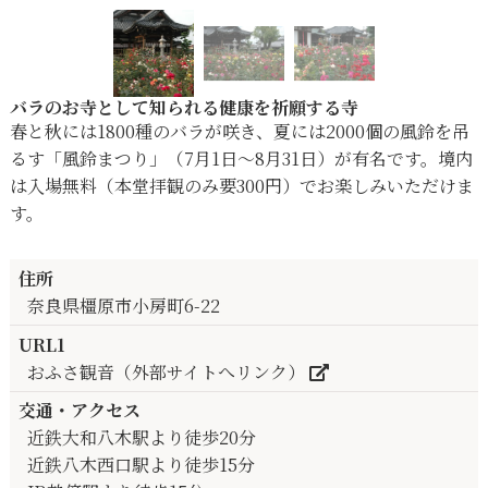
バラのお寺として知られる健康を祈願する寺
春と秋には1800種のバラが咲き、夏には2000個の風鈴を吊
るす「風鈴まつり」（7月1日～8月31日）が有名です。境内
は入場無料（本堂拝観のみ要300円）でお楽しみいただけま
す。
住所
奈良県橿原市小房町6-22
URL1
おふさ観音（外部サイトへリンク）
交通・アクセス
近鉄大和八木駅より徒歩20分
近鉄八木西口駅より徒歩15分