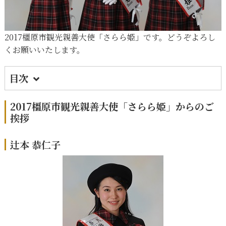
2017橿原市観光親善大使「さらら姫」です。どうぞよろし
くお願いいたします。
目次
1.
2017橿原市観光親善大使「さらら姫」からの
ご挨拶
2017橿原市観光親善大使「さらら姫」からのご
挨拶
2.
辻本 恭仁子
3.
前垣 美沙
辻本 恭仁子
4.
吉岡 新菜