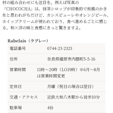
材の組み合わせにも注目を。例えば写真の
「CHOCOCHA」は、抹茶シロップが印象的で和風のかき
氷と思われがちだけど、カシスピューレやオレンジピール、
ホイップクリームが使われており、食べ進めるごとに感じ
る、和×洋の味と食感にきっと驚きますよ。
Rabelais（ラブレー）
電話番号
0744-23-2323
住所
奈良県橿原市内膳町5-5-16
営業時間
11時～20時（LO19時）※6月～8月
は営業時間変更
定休日
月曜（祝日の場合は翌日）
交通・アクセス
近鉄大和八木駅から徒歩10分
駐車場
4台