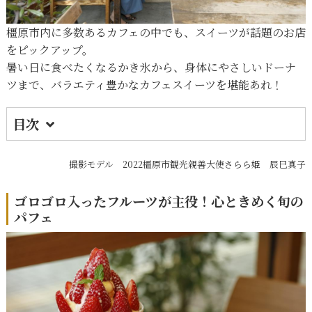
橿原市内に多数あるカフェの中でも、スイーツが話題のお店
をピックアップ。
暑い日に食べたくなるかき氷から、身体にやさしいドーナ
ツまで、バラエティ豊かなカフェスイーツを堪能あれ！
目次
1.
ゴロゴロ入ったフルーツが主役！心ときめく
旬のパフェ
撮影モデル 2022橿原市観光親善大使さらら姫 辰巳真子
2.
レトロモダンなカフェで味わう、珍しいブリ
ゴロゴロ入ったフルーツが主役！心ときめく旬の
ュレトースト
パフェ
3.
ふわっふわな口どけがたまらない！自慢のこ
だわりかき氷
4.
日時・数量限定！華やかなアフタヌーンティ
ーセット
5.
米粉×豆乳のもちもちヘルシードーナツ