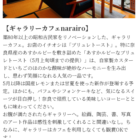
【ギャラリーカフェnarairo】
築80年以上の昭和古民家をリノベーションした、ギャラリ
ーカフェ。お店のイチオシは「ブリュレトースト」。特に奈
良県産のあすかルビーを敷き詰めた「あすかルビーなブリュ
レトースト（5月上旬頃までの提供）」は、自家製カスター
ドといちごのほのかな酸味が絶妙なハーモニーを生み出
し、思わず笑顔になれる人気の一品です。
5月以降は国産レモンまたは甘夏を使った新作が登場する予
定。ほかにも、パフェやシフォンケーキなど、気になるスイ
ーツが目白押し！奈良で焙煎している美味しいコーヒーとと
もに味わってください。
お腹が満たされたらギャラリーへ。絵画、陶芸、書、写真
のアート作品は感性を刺激してくれること間違いなし。ち
なみに、ギャラリーはカフェを利用しなくても観賞OKで
す！