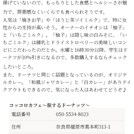
揚げていないので、もっちりとした食感とヘルシーさが魅
力で、罪悪感なくいくらでも食べられそうです。
人気は「焼きお芋」や「ほうじ茶ソイミルク」で、特に女
性からの支持が高いそう。オーナーのイチオシは「柚子」
と「いちごミルク」。「柚子」は隠し味の白みそに、「い
ちごミルク」は練乳とドライストロベリーの美味しいコン
ビにこだわったのだとか。水曜と16時30分以降、学生はド
ーナツが10%引きになるので、多数購入するならチェック
したいところ。
また、ドーナツと同じく話題となっているのが、オリジナ
ルカレー。「和風ジャワカレー」と「白カレー」がありテイ
クアウトもできるので、気になった人はあわせてどうぞ♪
コッコロカフェ〜旅するドーナッツ〜
電話番号
050-5534-8023
住所
奈良県橿原市葛本町313-1