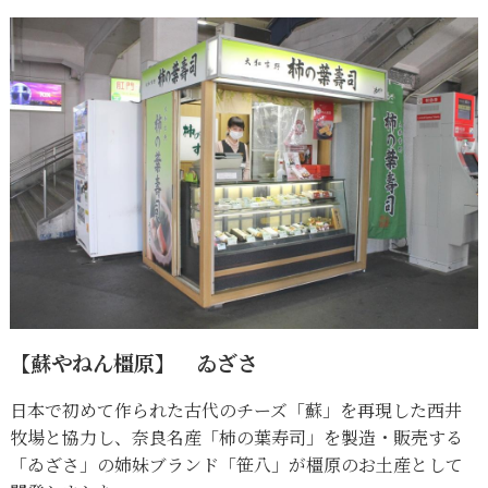
【蘇やねん橿原】 ゐざさ
日本で初めて作られた古代のチーズ「蘇」を再現した西井
牧場と協力し、奈良名産「柿の葉寿司」を製造・販売する
「ゐざさ」の姉妹ブランド「笹八」が橿原のお土産として