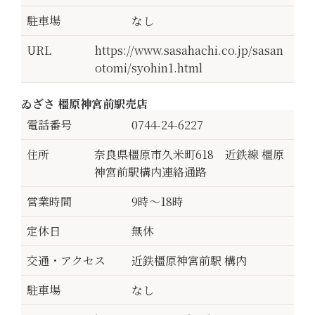
駐車場
なし
URL
https://www.sasahachi.co.jp/sasan
otomi/syohin1.html
ゐざさ 橿原神宮前駅売店
電話番号
0744-24-6227
住所
奈良県橿原市久米町618 近鉄線 橿原
神宮前駅構内連絡通路
営業時間
9時～18時
定休日
無休
交通・アクセス
近鉄橿原神宮前駅 構内
駐車場
なし