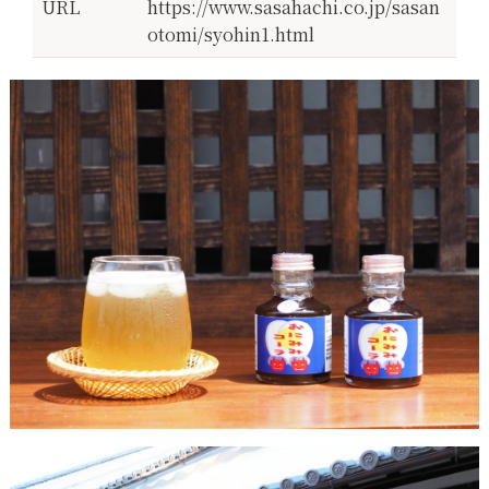
URL
https://www.sasahachi.co.jp/sasan
otomi/syohin1.html