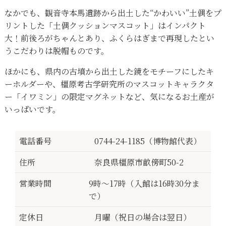
なかでも、観音寺本馬遺跡から出土した“かわいい”土偶をプ
リントした「土偶クッションマスコット」はインパクト
大！前後ろがちゃんとあり、ふくらはぎまで再現したとい
うこだわりは脱帽ものです。
ほかにも、県内の古墳から出土した鏡をモチーフにしたキ
ーホルダーや、橿原考古学研究所のマスコットキャラクタ
ー「イワミン」の限定マグネットなど、気になるお土産が
いっぱいです。
電話番号
0744-24-1185（博物館代表）
住所
奈良県橿原市畝傍町50-2
営業時間
9時～17時（入館は16時30分ま
で）
定休日
月曜（祝日の場合は翌日）