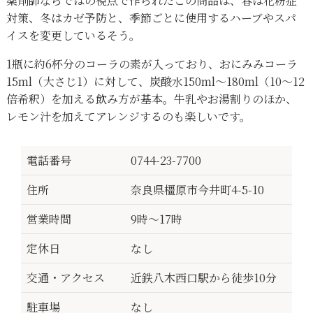
薬剤師ならではの視点で作られたこの商品は、春は花粉症
対策、冬はカゼ予防と、季節ごとに使用するハーブやスパ
イスを変更しているそう。
1瓶に約6杯分のコーラの素が入っており、おにみみコーラ
15ml（大さじ1）に対して、炭酸水150ml～180ml（10～12
倍希釈）を加える飲み方が基本。牛乳やお湯割りのほか、
レモン汁を加えてアレンジするのも楽しいです。
電話番号
0744-23-7700
住所
奈良県橿原市今井町4-5-10
営業時間
9時～17時
定休日
なし
交通・アクセス
近鉄八木西口駅から徒歩10分
駐車場
なし