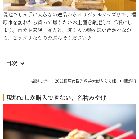
現地でしか手に入らない逸品からオリジナルグッズまで、橿
原市を訪れたら買って帰りたいお土産を厳選してご紹介し
ます。自分や家族、友人と、渡す人の顔を思い浮かべなが
ら、ピッタリなものを選んでください♪
目次
1.
現地でしか購入できない、名物みやげ
撮影モデル 2021橿原市観光親善大使さらら姫 中西悠綺
2.
店舗オリジナル！注目みやげ
3.
古墳や埴輪、土偶…。古代にまつわるみやげ
現地でしか購入できない、名物みやげ
も！
4.
橿原のお土産が勢ぞろい！