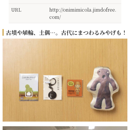
URL
http://onimimicola.jimdofree.
com/
古墳や埴輪、土偶…。古代にまつわるみやげも！