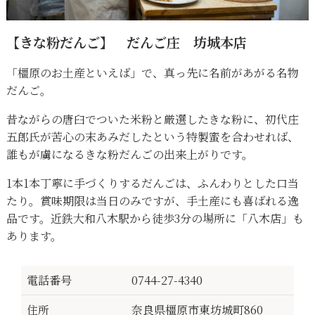
【きな粉だんご】 だんご庄 坊城本店
「橿原のお土産といえば」で、真っ先に名前があがる名物
だんご。
昔ながらの唐臼でついた米粉と厳選したきな粉に、初代庄
五郎氏が苦心の末あみだしたという特製蜜を合わせれば、
誰もが虜になるきな粉だんごの出来上がりです。
1本1本丁寧に手づくりするだんごは、ふんわりとした口当
たり。賞味期限は当日のみですが、手土産にも喜ばれる逸
品です。近鉄大和八木駅から徒歩3分の場所に「八木店」も
あります。
電話番号
0744-27-4340
住所
奈良県橿原市東坊城町860