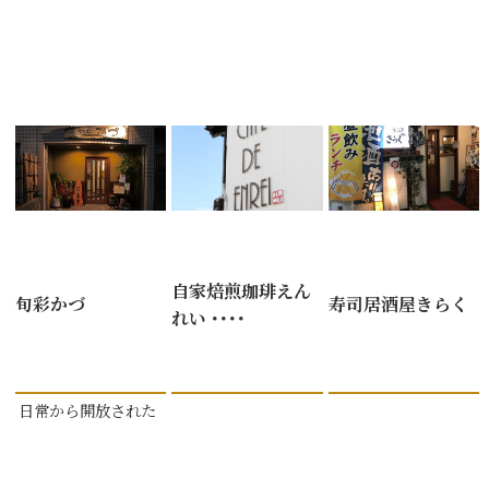
自家焙煎珈琲えん
旬彩かづ
寿司居酒屋きらく
れい ････
日常から開放された
時 ････