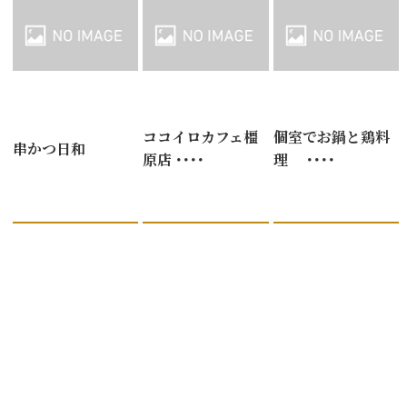
ココイロカフェ橿
個室でお鍋と鶏料
串かつ日和
原店 ････
理 ････