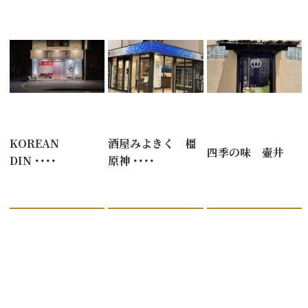
KOREAN
酒屋みよきく 橿
四季の味 壷井
DIN ････
原神 ････