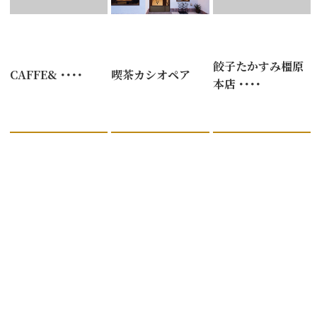
餃子たかすみ橿原
CAFFE& ････
喫茶カシオペア
本店 ････