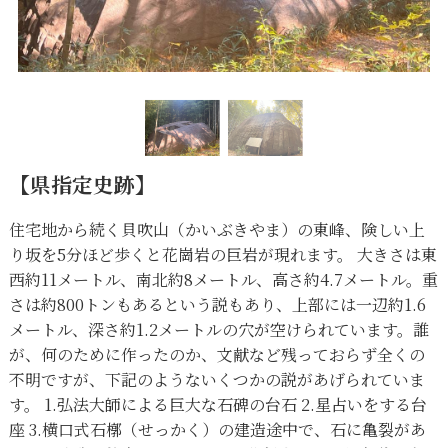
【県指定史跡】
住宅地から続く貝吹山（かいぶきやま）の東峰、険しい上
り坂を5分ほど歩くと花崗岩の巨岩が現れます。 大きさは東
西約11メートル、南北約8メートル、高さ約4.7メートル。重
さは約800トンもあるという説もあり、上部には一辺約1.6
メートル、深さ約1.2メートルの穴が空けられています。誰
が、何のために作ったのか、文献など残っておらず全くの
不明ですが、下記のようないくつかの説があげられていま
す。 1.弘法大師による巨大な石碑の台石 2.星占いをする台
座 3.横口式石槨（せっかく）の建造途中で、石に亀裂があ