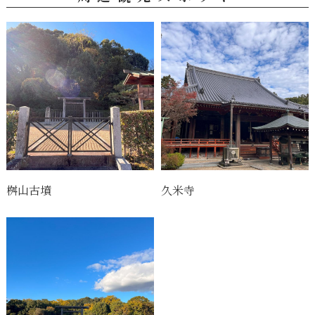
桝山古墳
久米寺