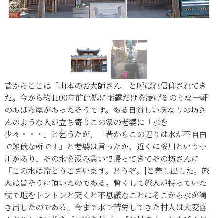
昔からここは「山本のお大師さん」と呼ばれ信仰されてき
た。今から約1100年前此処に雨露だけを凌げるのうな一軒
のあばら屋があったそうです。ある日貧しい身なりの坊さ
んのような人が立ち寄りこの家の老婆に「水を
少々・・・」と乞うたが、「昔からこの辺りは水が不自由
で難儀な所です」と老婆は言ったが、近くに桜川という小
川があり、その水を汲み急いで帰ってきてその坊さんに
「この水は冷とうございます。どうぞ。]と差し出した。旅
人は旨そうに頂いたのである。暫くして旅人が持っていた
杖で地をトントンと突くと不思議なことにそこから水が湧
き出したのである。今まで水で苦労してきた村人は大変喜