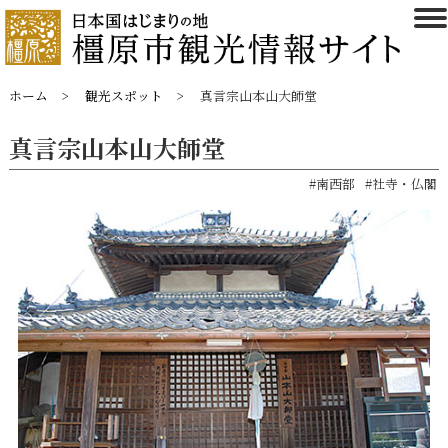
ホーム
観光スポット
真言宗山本山大師堂
真言宗山本山大師堂
#南西部
#社寺・仏閣