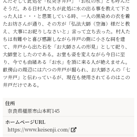
んだそして此処を「杖突き井戸」「お杖の水」とも呼んだ
そうだ。ある日村人たちが此処に水の出る事を教えて下さ
った人は・・・と思案している時、一人の黒染めの衣を着
たお坊さんが通り、その方が「弘法大師（空海）様だと教
え、大事にお祀りしなさいと」言って立ち去った。村人た
ちは有難やと喜び感謝しながら井戸の側に小さな祠を建
て、井戸から出た石を「お大師さんの形見」として祀り、
大師堂としたのである。お堂も姿を変えながら今日に至
り、今でも由緒ある「お水」を頂に来る人が絶えません。
畝傍山の周辺には六つの井戸が掘られ、お大師さんの「七
ツ井戸」と伝わっているが、現在も使用されてるのはこの
井戸だけである。
住所
奈良県橿原市山本町145
ホームページURL
https://www.keisenji.com/