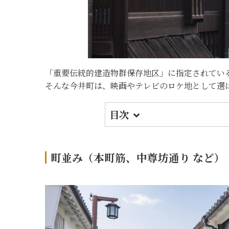
「重要伝統的建造物群保存地区」に指定されてい
そんな今井町は、映画やテレビのロケ地として選
目次
1.
町並み（本町筋、中尊坊通
2.
重要文化財 高木家住宅
町並み（本町筋、中尊坊通り など）
3.
今井景観支援センター
4.
旧米谷家住宅
5.
今井まちや館