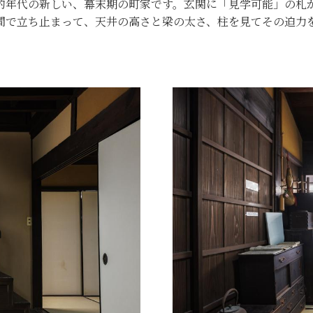
的年代の新しい、幕末期の町家です。玄関に「見学可能」の札
間で立ち止まって、天井の高さと梁の太さ、柱を見てその迫力